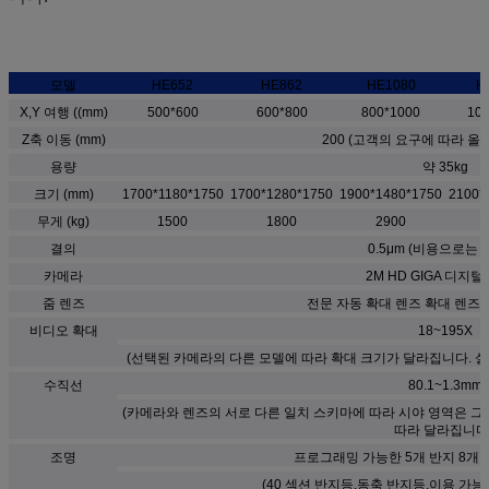
모델
HE652
HE862
HE1080
H
X,Y 여행 ((mm)
500*600
600*800
800*1000
100
Z축 이동 (mm)
200 (고객의 요구에 따라 올
용량
약 35kg
크기 (mm)
1700*1180*1750
1700*1280*1750
1900*1480*1750
2100*
무게 (kg)
1500
1800
2900
결의
0.5μm (비용으로는 0
카메라
2M HD GIGA 디지
줌 렌즈
전문 자동 확대 렌즈 확대 렌즈 확
비디오 확대
18~195X
(선택된 카메라의 다른 모델에 따라 확대 크기가 달라집니다. 실
수직선
80.1~1.3mm
(카메라와 렌즈의 서로 다른 일치 스키마에 따라 시야 영역은 그
따라 달라집니다.
조명
프로그래밍 가능한 5개 반지 8개 
(40 섹션 반지등,동축 반지등,이용 가