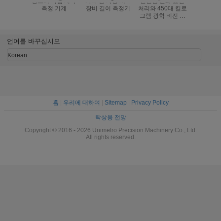
갱트리 타입 시각
가득 찬 자동 시각
단단한 산화 표면
1.2M 픽셀
측정 기계
장비 길이 측정기
처리와 450대 킬로
지털 
그램 광학 비전 측
(B300) 
정 기계
력 측정
언어를 바꾸십시오
Korean
홈
|
우리에 대하여
|
Sitemap
|
Privacy Policy
탁상용 전망
Copyright © 2016 - 2026 Unimetro Precision Machinery Co., Ltd.
All rights reserved.