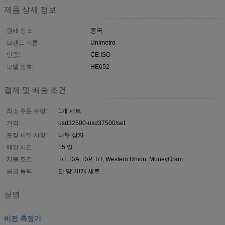
제품 상세 정보
원래 장소:
중국
브랜드 이름:
Unimetro
인증:
CE ISO
모델 번호:
HE652
결제 및 배송 조건
최소 주문 수량:
1개 세트
가격:
usd32500-usd37500/set
포장 세부 사항:
나무 상자
배달 시간:
15 일
지불 조건:
T/T, D/A, D/P, T/T, Western Union, MoneyGram
공급 능력:
달 당 30개 세트
설명
비전 측정기