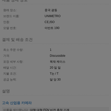
원래 장소:
중국 광동
브랜드 이름:
UNIMETRO
인증:
CE,ISO
모델 번호:
아반트 190
결제 및 배송 조건
최소 주문 수량:
1
가격:
Discussible
포장 세부 사항:
목재 케이스
배달 시간:
20 일 일
지불 조건:
T는 / T
공급 능력:
달 당 30
설명
고속 산업용 카메라
이름을 생산합니다:
대형 대형 FOV 비전 측정 기계