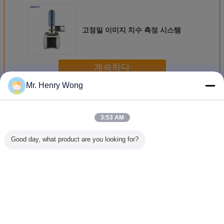
고정밀 이미지 치수 측정 시스템
계속하다
Mr. Henry Wong
고속 산업용 카메라
더 많은 것
3:53 AM
Good day, what product are you looking for?
OEM ODM 이미지
고정밀 이미지 치
다수 제품은 이미
한 번의 
차원 측정 시스템
수 측정 시스템
지 측정 기계를 무
고속 20M
작위로 위치시켰습
비전 검사
니다
언어를 바꾸십시오
Korean