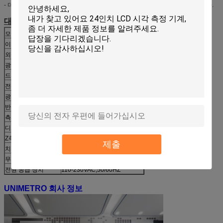
- 더 많은 측정 요구 사항을 충족하기 위해 가상 선과 가상 점을 만들 수 있습니다.
대형 FOV 비전 측정기 매개변수:
모델 번호
A190
이미지 센서
2000W HD 컬러 디지털 카메라
외부 디스플레이
24’
광 수신 렌즈
단일 텔레센트릭 렌즈
드롭 샷 시스템
단일 존 링 방향 조명 (백색광)
전송 시스템
평행 투과 조명 (백색광)
광시야(mm)
195*130mm
반복성
±3(좌표 테이블 이동 안 함)
측정 소프트웨어
INS/F
디스플레이 해상도
0.1um
Z축 전기 좌표 테이블
100mm(이동 범위)
제출
치수
812*964*2076mm
무게
530KG
전원 공급 장치
110-230VAC,50/60HZ
UNIMETRO 회사 정보