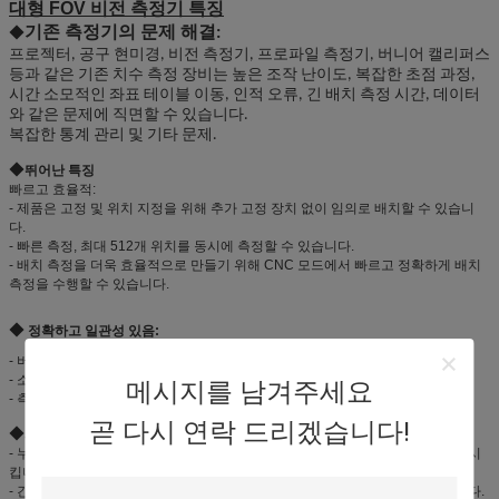
대형 FOV 비전 측정기 특징
◆
기존 측정기의 문제 해결:
프로젝터, 공구 현미경, 비전 측정기, 프로파일 측정기, 버니어 캘리퍼스
등과 같은 기존 치수 측정 장비는 높은 조작 난이도, 복잡한 초점 과정,
시간 소모적인 좌표 테이블 이동, 인적 오류, 긴 배치 측정 시간, 데이터
와 같은 문제에 직면할 수 있습니다.
복잡한 통계 관리 및 기타 문제.
◆
뛰어난 특징
빠르고 효율적:
- 제품은 고정 및 위치 지정을 위해 추가 고정 장치 없이 임의로 배치할 수 있습니
다.
- 빠른 측정, 최대 512개 위치를 동시에 측정할 수 있습니다.
- 배치 측정을 더욱 효율적으로 만들기 위해 CNC 모드에서 빠르고 정확하게 배치
측정을 수행할 수 있습니다.
◆
정확하고 일관성 있음:
- 버튼 하나만으로 누구나 정확하고 일관된 측정 결과를 쉽게 얻을 수 있습니다.
- 소프트웨어 자동 초점, 초점 조정으로 인한 편차 없음.
메시지를 남겨주세요
- 측정 위치를 자동으로 식별하여 균일하고 안정적인 측정 결과를 얻습니다.
곧 다시 연락 드리겠습니다!
◆
사용하기 쉬움:
- 누구나 빠르게 시작할 수 있어 수동 교육 시간을 절약하고 작업 효율성을 향상시
킵니다.
- 간단한 조작 인터페이스, 작업자는 해당 기능을 빠르게 찾아 측정할 수 있습니다.