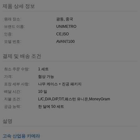
제품 상세 정보
원래 장소:
광동, 중국
브랜드 이름:
UNIMETRO
인증:
CE,ISO
모델 번호:
AVANT100
결제 및 배송 조건
최소 주문 수량:
1 세트
가격:
협상 가능
포장 세부 사항:
나무 케이스 + 진공 패키지
배달 시간:
10 일
지불 조건:
L/C,D/A,D/P,T/T,웨스턴 유니온,MoneyGram
공급 능력:
한 달에 50 세트
설명
고속 산업용 카메라