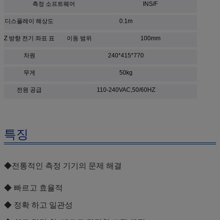
측정 소프트웨어
INS/F
디스플레이 해상도
0.1m
Z 방향 전기 좌표 표
이동 범위
100mm
차원
240*415*770
무게
50kg
전원 공급
110-240VAC,50/60HZ
특징
◆
전통적인 측정 기기의 문제 해결
◆ 빠르고 효율적
◆ 정확 하고 일관성