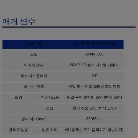
매개 변수
제품 이름
1키 비디오 측정 기기 VMS
모델
AVANT100
이미지 센서
20MP HD 컬러 디지털 카메라
외부 디스플레이
24'
빛 수신 렌즈
단일 또는 이중 텔레센트릭 렌즈
조명
투사 시스템
단일 구역 반지방 조명 (백색 조명)
전송
원격 전송 조명 (백색 조명)
광대 시야 (mm)
83*63mm
반복 가능성
넓은 시야
±3 (동계선 표가 움직이지 않습니다)