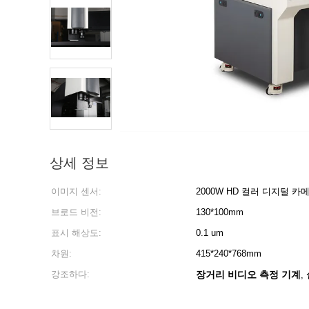
상세 정보
이미지 센서:
2000W HD 컬러 디지털 카
브로드 비전:
130*100mm
표시 해상도:
0.1 um
차원:
415*240*768mm
강조하다:
장거리 비디오 측정 기계
,