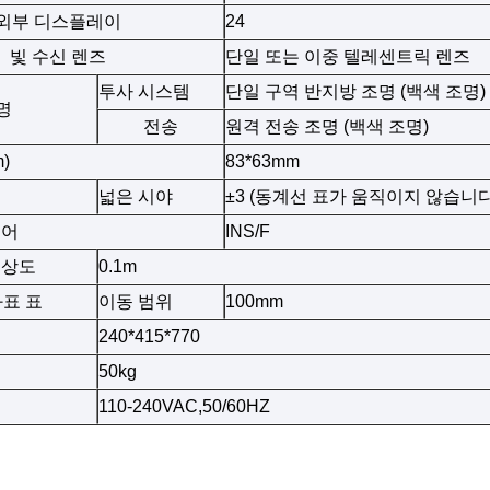
외부 디스플레이
24
빛 수신 렌즈
단일 또는 이중 텔레센트릭 렌즈
투사 시스템
단일 구역 반지방 조명 (백색 조명)
명
전송
원격 전송 조명 (백색 조명)
)
83*63mm
넓은 시야
±3 (동계선 표가 움직이지 않습니다
웨어
INS/F
해상도
0.1m
좌표 표
이동 범위
100mm
240*415*770
50kg
110-240VAC,50/60HZ