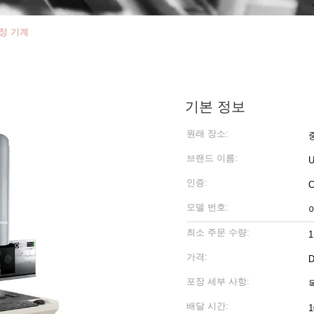
정 기계
기본 정보
원래 장소:
브랜드 이름:
U
인증:
C
모델 번호:
최소 주문 수량:
가격:
D
포장 세부 사항:
배달 시간: