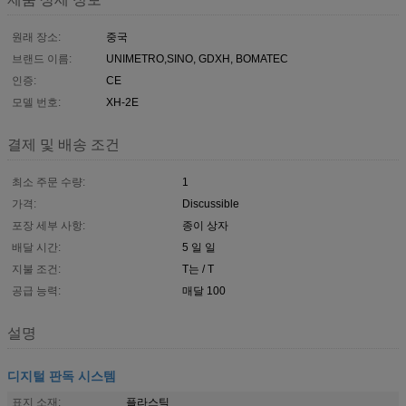
원래 장소:
중국
브랜드 이름:
UNIMETRO,SINO, GDXH, BOMATEC
인증:
CE
모델 번호:
XH-2E
결제 및 배송 조건
최소 주문 수량:
1
가격:
Discussible
포장 세부 사항:
종이 상자
배달 시간:
5 일 일
지불 조건:
T는 / T
공급 능력:
매달 100
설명
디지털 판독 시스템
표지 소재:
플라스틱