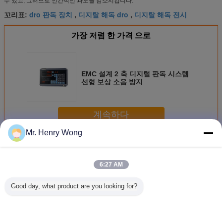
수 있고, 그러므로 인간적인 과오를 감소시킵니다.
dro 판독 장치
디지탈 해독 dro
디지탈 해독 전시
꼬리표:
,
,
가장 저렴 한 가격 으로
EMC 설계 2 축 디지털 판독 시스템
선형 보상 소음 방지
계속하다
Mr. Henry Wong
디지털 판독 시스템
더 많은 것
6:27 AM
Good day, what product are you looking for?
EMC 설계 2 축 디
밀링 머신용 알루
프레싱 머신 / 시노
안정 프로
지털 판독 시스템
미늄 LCD 디스플
3 축 시스템용 디지
젝터 디지
선형 보상 소음 방
레이 / 3축 디지털
털 판독 장치
시스템 TT
지
리드아웃 시스템
빠른 계