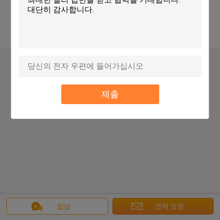
탁상용 전망
Copyright © 2016 - 2026 Unimetro Precision Machinery Co., Ltd.
All rights reserved.
제출
잡담
견적 요청