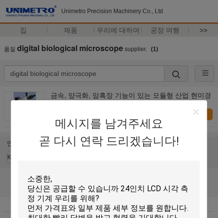
Unimetro Precision Machinery Co., Ltd
집
제품
우리에 대하여
공장 여행
>>
digital biological microscope
품질
supplier.
(1)
금속, 양극화, 암흑장 기능이 있는 모듈형 산업 현미경
지금 문의
메시지를 남겨주세요
곧 다시 연락 드리겠습니다!
언어를 바꾸십시오
Korean
홈
|
우리에 대하여
|
사이트맵
|
Privacy Policy