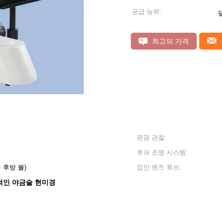
공급 능력:
달
최고의 가격
편광 관찰:
투과 조명 시스템:
 후방 볼)
접안 렌즈 튜브:
적인 야금술 현미경