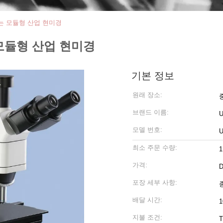
있는 모듈형 산업 현미경
 모듈형 산업 현미경
기본 정보
원래 장소:
브랜드 이름:
모델 번호:
U
최소 주문 수량:
1
가격:
D
포장 세부 사항:
배달 시간:
1
지불 조건:
T