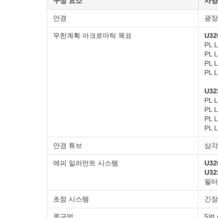
구성 요소
사양
안경
광장 
무한계획 아크로마틱 목표
U32
PL 
PL 
PL 
PL 
U32
PL 
PL 
PL 
PL 
안경 튜브
삼각관
에피 일러먼트 시스템
U32
U32
필터
초점 시스템
긴장
콧구멍
5번