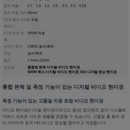
렌즈 배율:
0.7、1.0、1.5、2.0.、3.0、4.0、4.5X
렌즈 작동 거리:
80mm
CCD 렌즈 인터
C 유형
페이스:
CCD 유효 픽
500W 픽셀
셀:
이미지 센서:
CMOS 컬러/흑백
색상:
컬러/흑백
필드:
2.5mm-22mm
통합된 본체 디지털 비디오 현미경
강조점:
,
500W 화소 디지털 비디오 현미경
ISO 디지털 영상 현미경
,
통합 본체 및 측정 기능이 있는 디지털 비디오 현미경
측정 기능이 있는 고품질 자동 초점 비디오 현미경
비디오 현미경(디지털 현미경이라고도 함)은 접안렌즈 없이 디스플레
이에서 새로운 각도로 샘플을 관찰할 수 있습니다. 고품질 풀 컬러 정
지 이미지와 동적 HD 비디오 영상을 캡처하고 저장합니다.