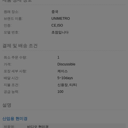
원래 장소:
중국
브랜드 이름:
UNIMETRO
인증:
CE,ISO
모델 번호:
초점입니다
결제 및 배송 조건
최소 주문 수량:
1
가격:
Discussible
포장 세부 사항:
케이스
배달 시간:
5~10days
지불 조건:
신용장, 티/티
공급 능력:
100
설명
산업용 현미경
제품명:
비디오 현미경