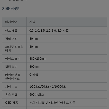
기술 사양
매개변수
사양
렌즈 배율
0.7, 1.0, 1.5, 2.0, 3.0, 4.0, 4.5X
작업 거리
80mm
브래킷 리프팅
40mm
범위
베이스 크기
380×260mm
컬럼 높이
300mm
카메라 렌즈
C 타입
인터페이스
셔터 속도
1/50초(1/60초) ~ 1/10000초
유효 픽셀
500만 화소
OSD 작동
전체 디지털 UI 디자인 / 마우스 작동