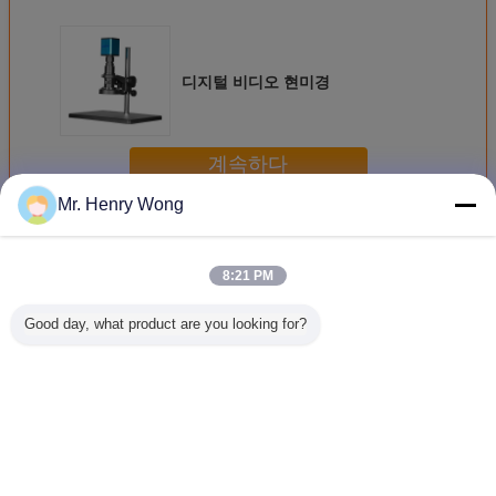
디지털 비디오 현미경
계속하다
Mr. Henry Wong
산업용 현미경
더 많은 것
8:21 PM
Good day, what product are you looking for?
금속학적 정사각형
회전 스테이지가
금속, 양극화, 암흑
금속 분야
및 코노스코프 관
있는 현미경 검사
장 기능이 있는 모
되는 콜러
측을 위한 전송된
용 HD 측정 카메라
듈형 산업 현미경
긴 작업 
극지원 현미경
도구
진 수직 
경
언어를 바꾸십시오
Korean