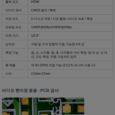
출력 모드
HDMI
이미지 센서
CMOS 컬러 / 흑백
저장 모드
U 디스크 저장 / 사진 촬영 / 비디오 녹화 / 측정
프레임 속도
1080P@60fps/1080P@50fps
타겟 크기
1/2.8"
십자선
수평 및 수직 방향의 이동 가능한 4개 선
측정 기능
점, 선, 사각형, 원, 호, 다각형의 거리 측정; 점 대 선, 선 대
선, 각도 측정; 자동 가장자리 감지
총 배율
약 30-200배 조절 가능 (21인치 모니터 사용 시)
시야
2.5mm-22mm
비디오 현미경 응용 - PCB 검사