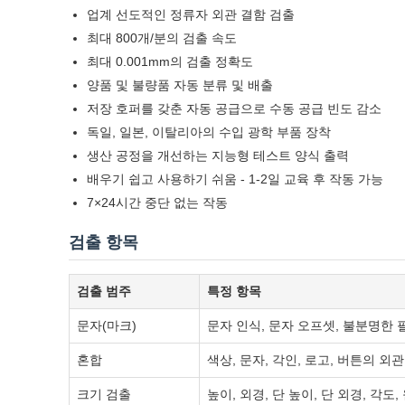
업계 선도적인 정류자 외관 결함 검출
최대 800개/분의 검출 속도
최대 0.001mm의 검출 정확도
양품 및 불량품 자동 분류 및 배출
저장 호퍼를 갖춘 자동 공급으로 수동 공급 빈도 감소
독일, 일본, 이탈리아의 수입 광학 부품 장착
생산 공정을 개선하는 지능형 테스트 양식 출력
배우기 쉽고 사용하기 쉬움 - 1-2일 교육 후 작동 가능
7×24시간 중단 없는 작동
검출 항목
검출 범주
특정 항목
문자(마크)
문자 인식, 문자 오프셋, 불분명한 필
혼합
색상, 문자, 각인, 로고, 버튼의 외
크기 검출
높이, 외경, 단 높이, 단 외경, 각도