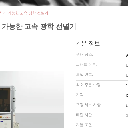
 처리 가능한 고속 광학 선별기
리 가능한 고속 광학 선별기
기본 정보
원래 장소:
브랜드 이름:
모델 번호:
U
최소 주문 수량:
1
가격:
D
포장 세부 사항:
배달 시간:
3
지불 조건:
T