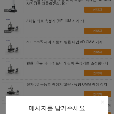
사진기를 자동화했습니다
연락처
3차원 좌표 측정기 (HELIUM 시리즈)
연락처
500 mm/S 세미 자동차 헬륨 타입 3D CMM 기계
연락처
헬륨 3D는 대리석 토대와 길이 측정기를 조정합니다
연락처
전자 3D 동등한 측정기/교량 - 유형 CMM 측정 장치
연락처
0~200mm의 측정 범위의 측정 도구용 측정 기계, 프레
메시지를 남겨주세요
싱 컷러, 툴 비트 및 다른 작업 부품을 측정하기에 적합
합니다.