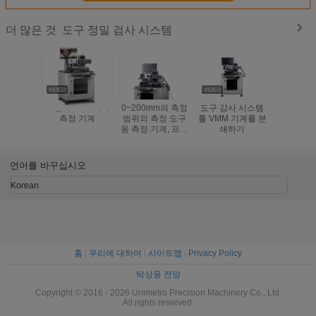
도구 정밀 검사 시스템
더 많은 것
24인치 LCD 시각
0~200mm의 측정
도구 감사 시스템
OEM/OD
측정 기계
범위의 측정 도구
툴 VMM 기계를 분
갖춘 고정
용 측정 기계, 프레
쇄하기
검사 
싱 컷러, 툴 비트 및
다른 작업 부품을
측정하기에 적합합
언어를 바꾸십시오
니다.
Korean
홈
|
우리에 대하여
|
사이트맵
|
Privacy Policy
탁상용 전망
Copyright © 2016 - 2026 Unimetro Precision Machinery Co., Ltd.
All rights reserved.