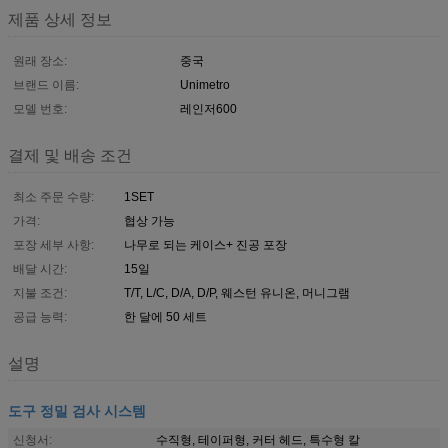
제품 상세 정보
원래 장소:
중국
브랜드 이름:
Unimetro
모델 번호:
레인저600
결제 및 배송 조건
최소 주문 수량:
1SET
가격:
협상 가능
포장 세부 사항:
나무로 되는 케이스+ 진공 포장
배달 시간:
15일
지불 조건:
T/T, L/C, D/A, D/P, 웨스턴 유니온, 머니그램
공급 능력:
한 달에 50 세트
설명
도구 정밀 검사 시스템
신청서:
수직형, 테이퍼형, 커터 헤드, 특수형 칼