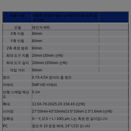
제품 이름
다양한 모양의 절단 도구용 다기능 도구 검
사 기계
모델
레인저 600
X축 이동
80mm
Y축 이동
60mm
Z축 측정 범위
60mm
최대 도구 지름
20mm (30mm 선택)
최대 도구 길이
200mm (350mm 선택)
작업 거리
90mm
렌즈
0.7X-4.5X 덩어리 줌 렌즈
카메라
5MP HD 카메라
선형 스케일 해상
0.1m
도
확대
12.6X-79.2X/25.2X-158.4X (선택)
시야장
27*20mm-43*33mm/13.5*10mm-2.3*1.6mm (선택)
정확성
X ~ Y, (2.5 + L / 100) μm, L는 측정 된 길이입니다
PC
윈도우 10 운영 체제, 24" LCD 모니터